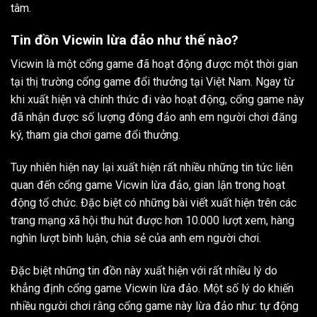
tâm.
Tin đồn Vicwin lừa đảo như thế nào?
Vicwin là một cổng game đã hoạt động được một thời gian
tại thị trường cổng game đổi thưởng tại Việt Nam. Ngay từ
khi xuất hiện và chính thức đi vào hoạt động, cổng game này
đã nhận được số lượng đông đảo anh em người chơi đăng
ký, tham gia chơi game đổi thưởng.
Tuy nhiên hiện nay lại xuất hiện rất nhiều những tin tức liên
quan đến cổng game Vicwin lừa đảo, gian lận trong hoạt
động tổ chức. Đặc biệt có những bài viết xuất hiện trên các
trang mạng xã hội thu hút được hơn 10.000 lượt xem, hàng
nghìn lượt bình luận, chia sẻ của anh em người chơi.
Đặc biệt những tin đồn này xuất hiện với rất nhiều lý do
khẳng định cổng game Vicwin lừa đảo. Một số lý do khiến
nhiều người chơi rằng cổng game này lừa đảo như: tự động