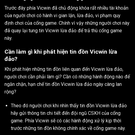
Trước đây phía Vicwin đã chủ động khóa rất nhiều tài khoản
của người chơi có hành vi gian lận, lừa đảo, vi phạm quy
định chơi của cổng game. Chính vì vậy những người chơi này
đã quay lại tung tin Vicwin lừa đảo để trả thù cổng game
này.
Cần làm gì khi phát hiện tin đồn Vicwin lừa
đảo?
Khi phát hiện những tin đồn liên quan đến Vicwin lừa đảo,
người chơi cần phải làm gì? Cần có những hành động nào để
ngăn chặn, hạn chế tin đồn Vicwin lừa đảo ngày càng lan
rộng?
Theo đó người chơi khi nhìn thấy tin đồn Vicwin lừa đảo
hãy gửi thông tin chi tiết đến đội ngũ CSKH của cổng
game. Phía Vicwin sẽ có các hành động xử lý kịp thời
trước những tin đồn không chính xác về cổng game này.