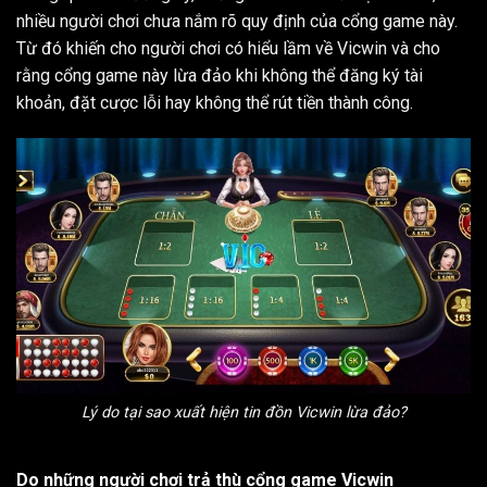
nhiều người chơi chưa nắm rõ quy định của cổng game này.
Từ đó khiến cho người chơi có hiểu lầm về Vicwin và cho
rằng cổng game này lừa đảo khi không thể đăng ký tài
khoản, đặt cược lỗi hay không thể rút tiền thành công.
Lý do tại sao xuất hiện tin đồn Vicwin lừa đảo?
Do những người chơi trả thù cổng game Vicwin