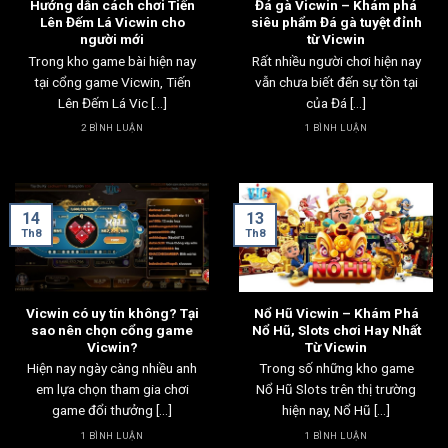
Hướng dẫn cách chơi Tiến
Đá gà Vicwin – Khám phá
Lên Đếm Lá Vicwin cho
siêu phẩm Đá gà tuyệt đỉnh
người mới
từ Vicwin
Trong kho game bài hiện nay
Rất nhiều người chơi hiện nay
tại cổng game Vicwin, Tiến
vẫn chưa biết đến sự tồn tại
Lên Đếm Lá Vic [...]
của Đá [...]
2 BÌNH LUẬN
1 BÌNH LUẬN
14
13
Th8
Th8
Vicwin có uy tín không? Tại
Nổ Hũ Vicwin – Khám Phá
sao nên chọn cổng game
Nổ Hũ, Slots chơi Hay Nhất
Vicwin?
Từ Vicwin
Hiện nay ngày càng nhiều anh
Trong số những kho game
em lựa chọn tham gia chơi
Nổ Hũ Slots trên thị trường
game đổi thưởng [...]
hiện nay, Nổ Hũ [...]
1 BÌNH LUẬN
1 BÌNH LUẬN