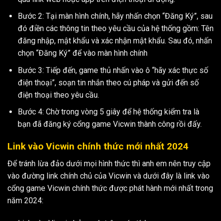
Bước 2: Tại màn hình chính, hãy nhấn chọn “Đăng Ký”, sau
đó điền các thông tin theo yêu cầu của hệ thống gồm: Tên
đăng nhập, mật khẩu và xác nhận mật khẩu. Sau đó, nhấn
chọn “Đăng Ký” để vào màn hình chính
Bước 3: Tiếp đến, game thủ nhấn vào ô “hãy xác thực số
điện thoại”, soạn tin nhắn theo cú pháp và gửi đến số
điện thoại theo yêu cầu.
Bước 4: Chờ trong vòng 5 giây để hệ thống kiểm tra là
bạn đã đăng ký cổng game Vicwin thành công rồi đấy.
Link vào Vicwin chính thức mới nhất 2024
Để tránh lừa đảo dưới mọi hình thức thì anh em nên truy cập
vào đường link chính chủ của Vicwin và dưới đây là link vào
cổng game Vicwin chính thức được phát hành mới nhất trong
năm 2024: