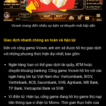
Vicwin mang đến nhiều sự kiện và khuyến mãi hấp dẫn
Giao dịch nhanh chóng an toàn và tiện lợi
Đến với cổng game Vicwin, anh em sẽ được hỗ trợ giao dịch
với những phương thức hiện đại nhất, bao gồm:
Ngân hàng: bạn có thể giao dịch tài quầy, ATM hoặc
chuyển khoảng banking. Cổng game Vicwin hỗ trợ với các
ngân hàng lớn tại Việt Nam như: Vietcombank, BIDV,
Viettinbank, ACB, Sacombank, SHB, Agribank, MB Bank,
TP Bank, Vietcapital Bank và SHB.
Ví điện tử: Hiện tại, cổng game đang hỗ trợ game thủ nạp
tiền thông qua ví điện tử Momo. Thời gian thực hiện của