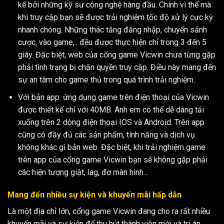
kế bởi những kỹ sư công nghệ hàng đầu. Chính vì thế mà
khi truy cập bạn sẽ được trải nghiệm tốc độ xử lý cực kỳ
nhanh chóng. Những thác tăng đăng nhập, chuyển sảnh
cược, vào game,.. đều được thực hiện chỉ trong 3 đến 5
giây. Đặc biệt, web của cổng game Vicwin chưa từng gặp
phải tình trạng bị chặn quyền truy cập. Điều này mang đến
sự an tâm cho game thủ trong quá trình trải nghiệm.
Với bản app: ứng dụng game trên điện thoại của Vicwin
được thiết kế chỉ với 40MB. Anh em có thể dễ dàng tải
xuống trên 2 dòng điện thoại IOS và Android. Trên app
cũng có đầy đủ các sản phẩm, tính năng và dịch vụ
không khác gì bản web. Đặc biệt, khi trải nghiệm game
trên app của cổng game Vicwin bạn sẽ không gặp phải
các hiện tượng giật, lag, đơ màn hình…
Mang đến nhiều sự kiện và khuyến mãi hấp dẫn
Là một địa chỉ lớn, cổng game Vicwin đang cho ra rất nhiều
khuyến mãi và sự kiện để thu hút thành viên mới và tri ân