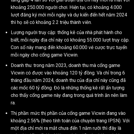
khoảng 250.000 người chơi. Hiện tại, có khoảng 4.000
lượt đăng ký mới mỗi ngày và dự kiến đến hết năm 2024
thì họ sẽ có khoảng 2.2 triệu thành viên.
Lượng người truy cập: thống kê của nhà phát hành cho
biết, mỗi ngày địa chỉ này có khoảng 55.000 lượt truy cập.
Con số này mang đến khoảng 60.000 vé cược trực tuyến
mỗi ngày cho cổng game Vicwin.
Doanh thu: trong năm 2023, doanh thu mà cổng game
Vicwin có được vào khoảng 120 tỷ đồng. Và chỉ trong 6
tháng đầu năm 2024, doanh thu của địa chỉ này cũng đã
các mốc 60 tỷ đồng. Đó là những thống kê rất ấn tượng
cho thấy cổng game này đang trong quá trình ăn nên làm
ra.
Thị phần: mức thị phần của cổng game Vicwin đang vào
khoảng 2.56% (theo tính toán của chuyên trang IPSN). Với
một địa chỉ mới ra mắt chưa đến 1 năm rưỡi thì đây là