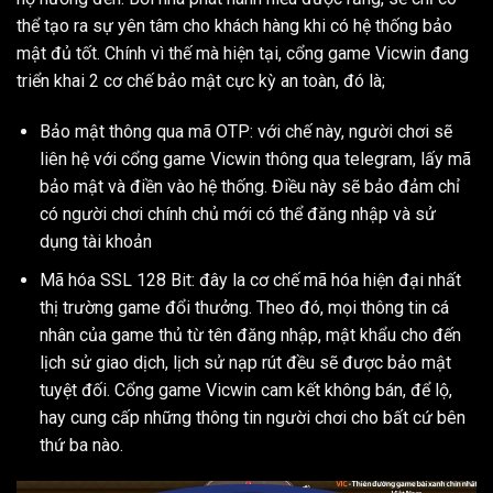
thể tạo ra sự yên tâm cho khách hàng khi có hệ thống bảo
mật đủ tốt. Chính vì thế mà hiện tại, cổng game Vicwin đang
triển khai 2 cơ chế bảo mật cực kỳ an toàn, đó là;
Bảo mật thông qua mã OTP: với chế này, người chơi sẽ
liên hệ với cổng game Vicwin thông qua telegram, lấy mã
bảo mật và điền vào hệ thống. Điều này sẽ bảo đảm chỉ
có người chơi chính chủ mới có thể đăng nhập và sử
dụng tài khoản
Mã hóa SSL 128 Bit: đây la cơ chế mã hóa hiện đại nhất
thị trường game đổi thưởng. Theo đó, mọi thông tin cá
nhân của game thủ từ tên đăng nhập, mật khẩu cho đến
lịch sử giao dịch, lịch sử nạp rút đều sẽ được bảo mật
tuyệt đối. Cổng game Vicwin cam kết không bán, để lộ,
hay cung cấp những thông tin người chơi cho bất cứ bên
thứ ba nào.