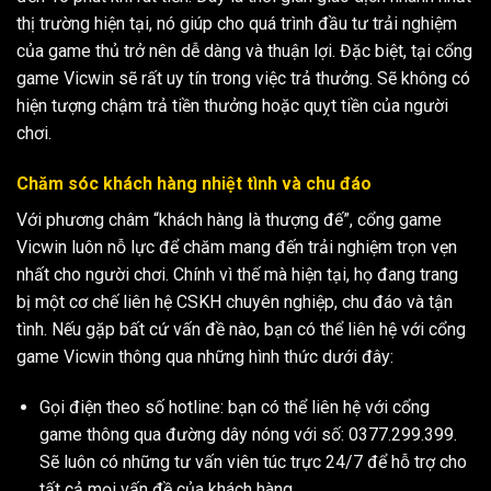
thị trường hiện tại, nó giúp cho quá trình đầu tư trải nghiệm
của game thủ trở nên dễ dàng và thuận lợi. Đặc biệt, tại cổng
game Vicwin sẽ rất uy tín trong việc trả thưởng. Sẽ không có
hiện tượng chậm trả tiền thưởng hoặc quỵt tiền của người
chơi.
Chăm sóc khách hàng nhiệt tình và chu đáo
Với phương châm “khách hàng là thượng đế”, cổng game
Vicwin luôn nỗ lực để chăm mang đến trải nghiệm trọn vẹn
nhất cho người chơi. Chính vì thế mà hiện tại, họ đang trang
bị một cơ chế liên hệ CSKH chuyên nghiệp, chu đáo và tận
tình. Nếu gặp bất cứ vấn đề nào, bạn có thể liên hệ với cổng
game Vicwin thông qua những hình thức dưới đây:
Gọi điện theo số hotline: bạn có thể liên hệ với cổng
game thông qua đường dây nóng với số: 0377.299.399.
Sẽ luôn có những tư vấn viên túc trực 24/7 để hỗ trợ cho
tất cả mọi vấn đề của khách hàng.