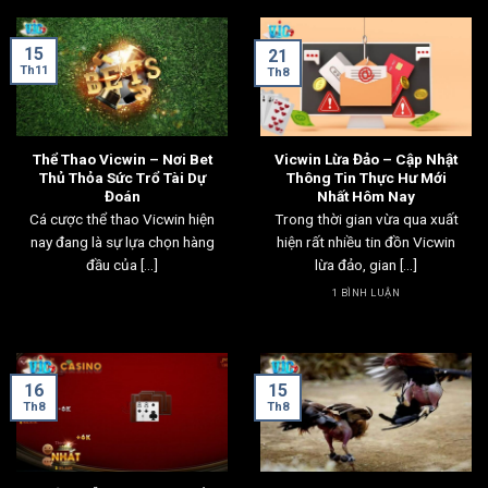
15
21
Th11
Th8
Thể Thao Vicwin – Nơi Bet
Vicwin Lừa Đảo – Cập Nhật
Thủ Thỏa Sức Trổ Tài Dự
Thông Tin Thực Hư Mới
Đoán
Nhất Hôm Nay
Cá cược thể thao Vicwin hiện
Trong thời gian vừa qua xuất
nay đang là sự lựa chọn hàng
hiện rất nhiều tin đồn Vicwin
đầu của [...]
lừa đảo, gian [...]
1 BÌNH LUẬN
16
15
Th8
Th8