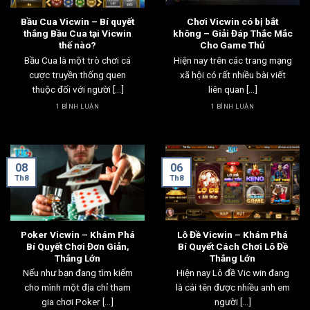
Bầu Cua Vicwin – Bí quyết
Chơi Vicwin có bị bắt
thắng Bầu Cua tại Vicwin
không – Giải Đáp Thắc Mắc
thế nào?
Cho Game Thủ
Bầu Cua là một trò chơi cá
Hiện nay trên các trang mạng
cược truyền thống quen
xã hội có rất nhiều bài viết
thuộc đối với người [...]
liên quan [...]
1 BÌNH LUẬN
1 BÌNH LUẬN
08
06
Th8
Th8
Poker Vicwin – Khám Phá
Lô Đề Vicwin – Khám Phá
Bí Quyết Chơi Đơn Giản,
Bí Quyết Cách Chơi Lô Đề
Thắng Lớn
Thắng Lớn
Nếu như bạn đang tìm kiếm
Hiện nay Lô đề Vic win đang
cho mình một địa chỉ tham
là cái tên được nhiều anh em
gia chơi Poker [...]
người [...]