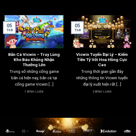
05
05
Th8
Th8
Bắn Cá Vicwin – Truy Lùng
Vicwin Tuyển Đại Lý – Kiếm
Kho Báu Khủng Nhận
Tiền Tỷ Với Hoa Hồng Cực
Thưởng Lớn
Cao
Trong số những cổng game
Trong thời gian gần đây
bắn cá hiện nay, bắn cá tại
những thông tin Vicwin tuyển
cổng game Vicwin [...]
đại lý xuất hiện rất [...]
1 BÌNH LUẬN
3 BÌNH LUẬN