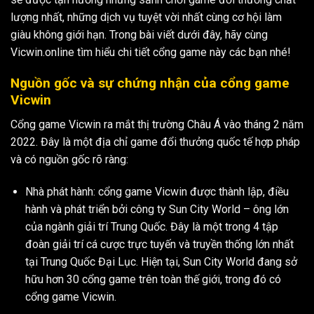
lượng nhất, những dịch vụ tuyệt vời nhất cùng cơ hội làm
giàu không giới hạn. Trong bài viết dưới đây, hãy cùng
Vicwin.online tìm hiểu chi tiết cổng game này các bạn nhé!
Nguồn gốc và sự chứng nhận của cổng game
Vicwin
Cổng game Vicwin ra mắt thị trường Châu Á vào tháng 2 năm
2022. Đây là một địa chỉ game đổi thưởng quốc tế hợp pháp
và có nguồn gốc rõ ràng:
Nhà phát hành: cổng game Vicwin được thành lập, điều
hành và phát triển bởi công ty Sun City World – ông lớn
của ngành giải trí Trung Quốc. Đây là một trong 4 tập
đoàn giải trí cá cược trực tuyến và truyền thống lớn nhất
tại Trung Quốc Đại Lục. Hiện tại, Sun City World đang sở
hữu hơn 30 cổng game trên toàn thế giới, trong đó có
cổng game Vicwin.