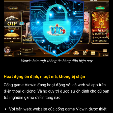
Vicwin bảo mật thông tin hàng đầu hiện nay
Hoạt động ổn định, mượt mà, không bị chặn
Cổng game Vicwin đang hoạt động với cả web và app trên
điện thoại di động. Và họ duy trì được sự ổn định cho dù bạn
trải nghiệm game ở nền tảng nào:
Với bản web: website của cổng game Vicwin được thiết