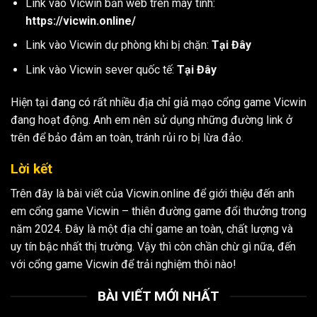
Link vào Vicwin bản web trên máy tính:
https://vicwin.online/
Link vào Vicwin dự phòng khi bị chặn:
Tại Đây
Link vào Vicwin sever quốc tế:
Tại Đây
Hiện tại đang có rất nhiều địa chỉ giả mạo cổng game Vicwin
đang hoạt động. Anh em nên sử dụng những đường link ở
trên để bảo đảm an toàn, tránh rủi ro bị lừa đảo.
Lời kết
Trên đây là bài viết của Vicwin.online để giới thiệu đến anh
em cổng game Vicwin – thiên đường game đổi thưởng trong
năm 2024. Đây là một địa chỉ game an toàn, chất lượng và
uy tín bậc nhất thị trường. Vậy thì còn chần chừ gì nữa, đến
với cổng game Vicwin để trải nghiệm thôi nào!
BÀI VIẾT MỚI NHẤT