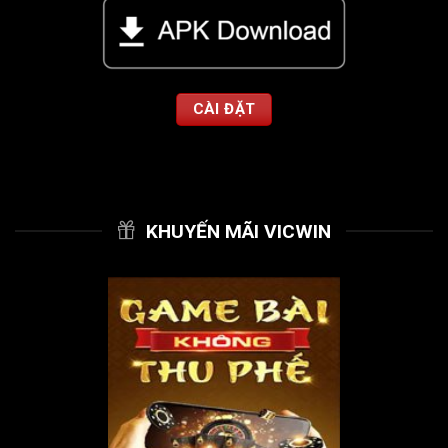
CÀI ĐẶT
KHUYẾN MÃI VICWIN