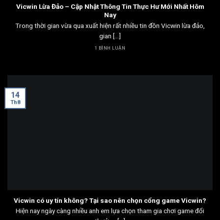
Vicwin Lừa Đảo – Cập Nhật Thông Tin Thực Hư Mới Nhất Hôm
Nay
Trong thời gian vừa qua xuất hiện rất nhiều tin đồn Vicwin lừa đảo,
gian [...]
1 BÌNH LUẬN
14
Th8
Vicwin có uy tín không? Tại sao nên chọn cổng game Vicwin?
Hiện nay ngày càng nhiều anh em lựa chọn tham gia chơi game đổi