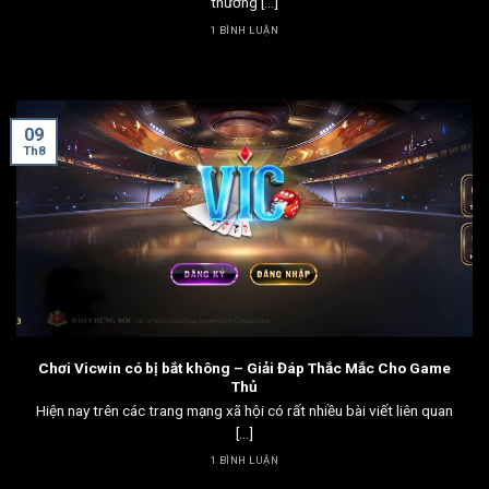
thưởng [...]
1 BÌNH LUẬN
09
Th8
Chơi Vicwin có bị bắt không – Giải Đáp Thắc Mắc Cho Game
Thủ
Hiện nay trên các trang mạng xã hội có rất nhiều bài viết liên quan
[...]
1 BÌNH LUẬN