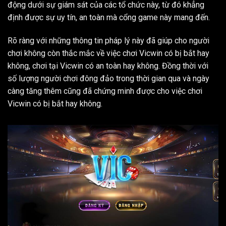
động dưới sự giám sát của các tổ chức này, từ đó khẳng
định được sự uy tín, an toàn mà cổng game này mang đến.
Rõ ràng với những thông tin pháp lý này đã giúp cho người
chơi không còn thắc mắc về việc chơi Vicwin có bị bắt hay
không, chơi tại Vicwin có an toàn hay không. Đồng thời với
số lượng người chơi đông đảo trong thời gian qua và ngày
càng tăng thêm cũng đã chứng minh được cho việc chơi
Vicwin có bị bắt hay không.