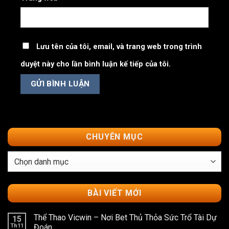
Lưu tên của tôi, email, và trang web trong trình
duyệt này cho lần bình luận kế tiếp của tôi.
CHUYÊN MỤC
Chuyên
mục
BÀI VIẾT MỚI
Thể Thao Vicwin – Nơi Bet Thủ Thỏa Sức Trổ Tài Dự
15
Th11
Đoán