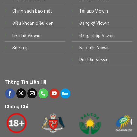
Chính sách bảo mật
Tải app Vicwin
Điều khoản điều kiện
Đăng ký Vicwin
Liên hệ Vicwin
Đăng nhập Vicwin
Sitemap
Nạp tiền Vicwin
Rút tiền Vicwin
Thông Tin Liên Hệ
Chứng Chỉ