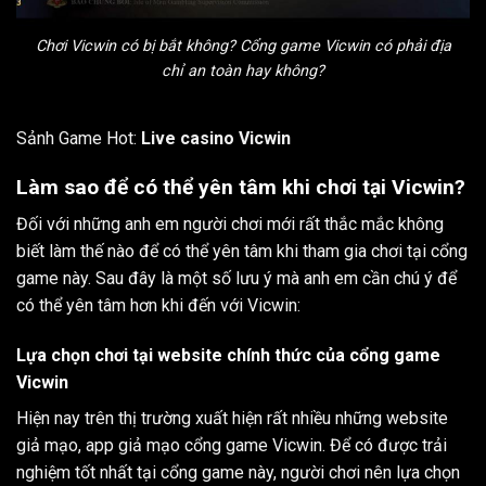
Chơi Vicwin có bị bắt không? Cổng game Vicwin có phải địa
chỉ an toàn hay không?
Sảnh Game Hot:
Live casino Vicwin
Làm sao để có thể yên tâm khi chơi tại Vicwin?
Đối với những anh em người chơi mới rất thắc mắc không
biết làm thế nào để có thể yên tâm khi tham gia chơi tại cổng
game này. Sau đây là một số lưu ý mà anh em cần chú ý để
có thể yên tâm hơn khi đến với Vicwin:
Lựa chọn chơi tại website chính thức của cổng game
Vicwin
Hiện nay trên thị trường xuất hiện rất nhiều những website
giả mạo, app giả mạo cổng game Vicwin. Để có được trải
nghiệm tốt nhất tại cổng game này, người chơi nên lựa chọn