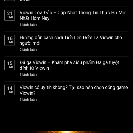
Không
có
Vicwin Lừa Đảo – Cập Nhật Thông Tin Thực Hư Mới
21
bình
luận
Th8
Nhất Hôm Nay
ở
Thể
1 bình luận
ở
Thao
Vicwin
Vicwin
Lừa
–
Đảo
Hướng dẫn cách chơi Tiến Lên Đếm Lá Vicwin cho
16
Nơi
–
Th8
người mới
Bet
Cập
Thủ
Nhật
2 bình luận
ở
Thỏa
Thông
Hướng
Sức
Tin
dẫn
Trổ
Thực
cách
Đá gà Vicwin – Khám phá siêu phẩm Đá gà tuyệt
15
Tài
Hư
chơi
Th8
Dự
đỉnh từ Vicwin
Mới
Tiến
Đoán
Nhất
Lên
1 bình luận
ở
Hôm
Đếm
Đá
Nay
Lá
gà
Vicwin
Vicwin
Vicwin có uy tín không? Tại sao nên chọn cổng game
14
cho
–
Th8
Vicwin?
người
Khám
mới
phá
1 bình luận
ở
siêu
Vicwin
phẩm
có
Đá
uy
gà
tín
tuyệt
không?
đỉnh
Tại
từ
sao
Vicwin
nên