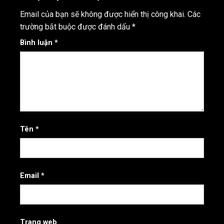
Email của bạn sẽ không được hiển thị công khai.
Các
trường bắt buộc được đánh dấu
*
Bình luận
*
Tên
*
Email
*
Trang web