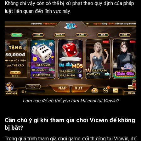
Không chỉ vậy còn có thể bị xử phạt theo quy định của pháp
luật liên quan đến lĩnh vực này.
Làm sao để có thể yên tâm khi chơi tại Vicwin?
Cần chú ý gì khi tham gia chơi Vicwin để không
bị bắt?
Trong quá trình tham gia chơi game đổi thưởng tại Vicwin, để